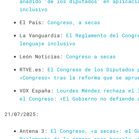
añadido ‘de los diputados’ en aplicaci
inclusivo
El País:
Congreso, a secas
La Vanguardia:
El Reglamento del Congr
lenguaje inclusivo
León Noticias:
Congreso a secas
RTVE.es:
El Congreso de los Diputados 
«Congreso» tras la reforma que se apru
VOX España:
Lourdes Méndez rechaza el 
el Congreso: «El Gobierno no defiende 
21/07/2025:
Antena 3:
El Congreso, «a secas»: el G
Reglamento de la cámara para hacerlo «