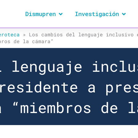
Dismupren
Investigación
eroteca
»
Los cambios del lenguaje inclusivo 
bros de la cámara”
l lenguaje inclu
residente a pre
a “miembros de l