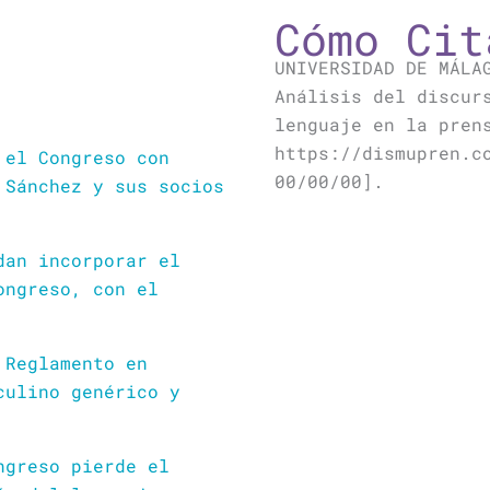
Cómo Cit
UNIVERSIDAD DE MÁLA
Análisis del discur
lenguaje en la pren
https://dismupren.c
 el Congreso con
00/00/00].
 Sánchez y sus socios
dan incorporar el
ongreso, con el
 Reglamento en
culino genérico y
ngreso pierde el