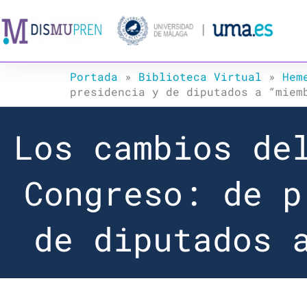
Ir
al
contenido
Portada
»
Biblioteca Virtual
»
Hem
presidencia y de diputados a “miem
Los cambios de
Congreso: de p
de diputados 