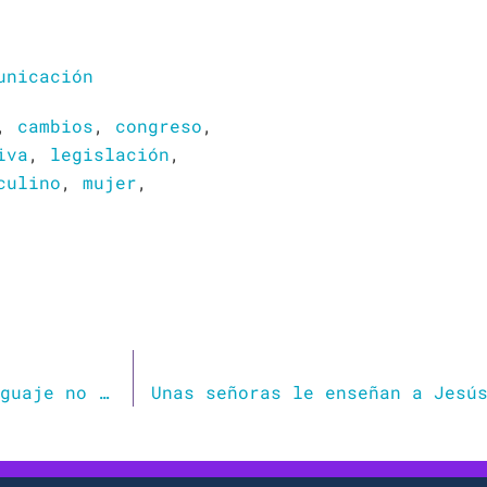
unicación
,
cambios
,
congreso
,
iva
,
legislación
,
culino
,
mujer
,
¿Árbitra o árbitro? La importancia del lenguaje no sexista en el deporte