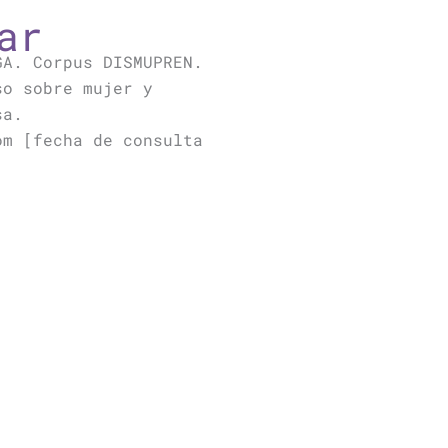
ar
GA. Corpus DISMUPREN.
so sobre mujer y
sa.
om [fecha de consulta