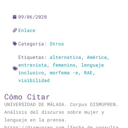
09/06/2020
Enlace
Categoría:
Otros
Etiquetas:
alternativa
,
América
,
entrevista
,
femenino
,
lenguaje
inclusivo
,
morfema -e
,
RAE
,
visibilidad
Cómo Citar
UNIVERSIDAD DE MÁLAGA. Corpus DISMUPREN.
Análisis del discurso sobre mujer y
lenguaje en la prensa.
https://dismupren.com [fecha de consulta