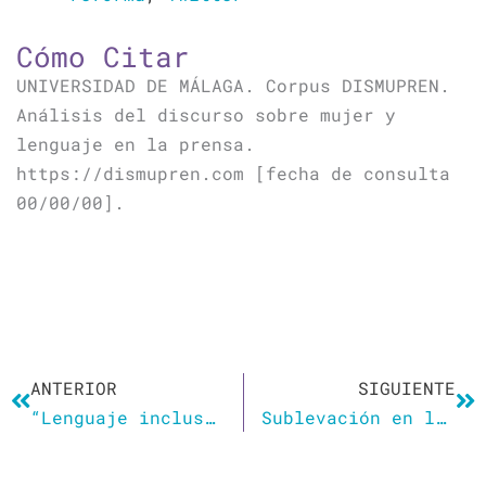
Cómo Citar
UNIVERSIDAD DE MÁLAGA. Corpus DISMUPREN.
Análisis del discurso sobre mujer y
lenguaje en la prensa.
https://dismupren.com [fecha de consulta
00/00/00].
Ant
Si
ANTERIOR
SIGUIENTE
“Lenguaje inclusivo y relaciones entre sexos”
Sublevación en la RAE por el «hembrismo» en la Constitución