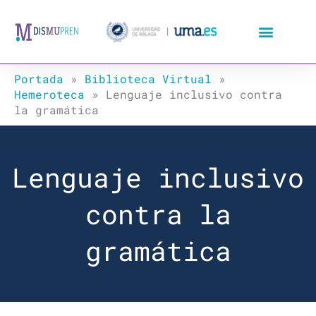
Ir
al
contenido
Portada
»
Biblioteca Virtual
»
Hemeroteca
»
Lenguaje inclusivo contra
la gramática
Lenguaje inclusivo
contra la
gramática