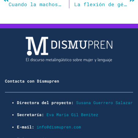
Cuando la machosfera te arruina la juerga
La flexión de género en algunos sustantivos en español
Contacta con Dismupren
Directora del proyecto:
Susana Guerrero Salazar
Secretaría:
Eva María Gil Benítez
E-mail:
info@dismupren.com