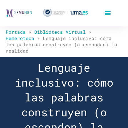
Ir
al
contenido
Portada
»
Biblioteca Virtual
»
Hemeroteca
»
Lenguaje inclusivo: cómo
las palabras construyen (o esconden) la
realidad
Lenguaje
inclusivo: cómo
las palabras
construyen (o
esconden) la