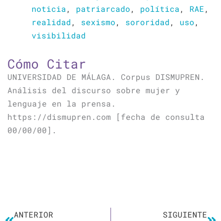
noticia
,
patriarcado
,
política
,
RAE
,
realidad
,
sexismo
,
sororidad
,
uso
,
visibilidad
Cómo Citar
UNIVERSIDAD DE MÁLAGA. Corpus DISMUPREN.
Análisis del discurso sobre mujer y
lenguaje en la prensa.
https://dismupren.com [fecha de consulta
00/00/00].
Ant
Si
ANTERIOR
SIGUIENTE