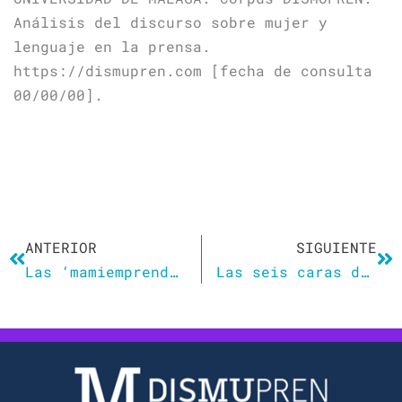
Análisis del discurso sobre mujer y
lenguaje en la prensa.
https://dismupren.com [fecha de consulta
00/00/00].
Ant
Si
ANTERIOR
SIGUIENTE
Las ‘mamiemprendedoras’ cobran fuerza en Francia
Las seis caras del nuevo macho ibérico