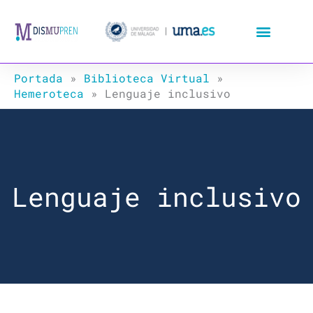
Ir
al
contenido
Portada
»
Biblioteca Virtual
»
Hemeroteca
»
Lenguaje inclusivo
Lenguaje inclusivo