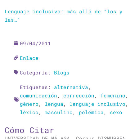
Lenguaje inclusivo: más allá de “los y
las…”
09/04/2011
Enlace
Categoría:
Blogs
Etiquetas:
alternativa
,
comunicación
,
corrección
,
femenino
,
género
,
lengua
,
lenguaje inclusivo
,
léxico
,
masculino
,
polémica
,
sexo
Cómo Citar
UNIVERSIDAD DE MÁLAGA. Corpus DISMUPREN.