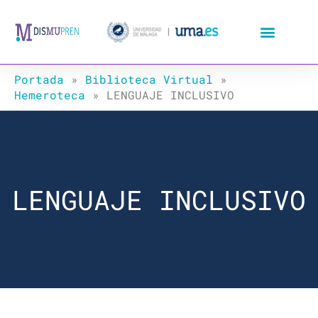
Ir
al
contenido
Portada
»
Biblioteca Virtual
»
Hemeroteca
»
LENGUAJE INCLUSIVO
LENGUAJE INCLUSIVO