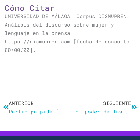
Cómo Citar
UNIVERSIDAD DE MÁLAGA. Corpus DISMUPREN.
Análisis del discurso sobre mujer y
lenguaje en la prensa.
https://dismupren.com [fecha de consulta
00/00/00].
Ant
Si
ANTERIOR
SIGUIENTE
Participa pide formación contra la violencia de género y lenguaje no sexista en las contrataciones municipales
El poder de las palabras