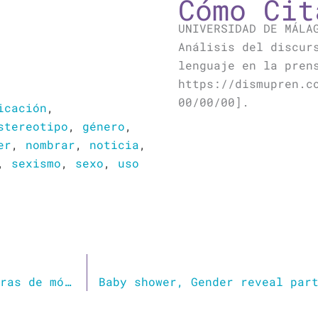
Cómo Cit
UNIVERSIDAD DE MÁLA
Análisis del discur
lenguaje en la pren
https://dismupren.c
00/00/00].
icación
,
stereotipo
,
género
,
er
,
nombrar
,
noticia
,
,
sexismo
,
sexo
,
uso
Mujeres yemeníes se convierten en reparadoras de móviles para frenar la ‘sextorsión’