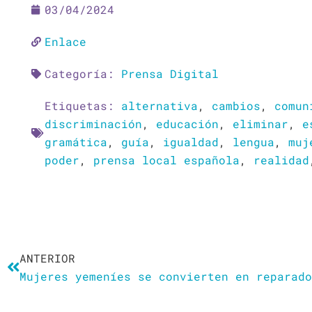
03/04/2024
Enlace
Categoría:
Prensa Digital
Etiquetas:
alternativa
,
cambios
,
comun
discriminación
,
educación
,
eliminar
,
e
gramática
,
guía
,
igualdad
,
lengua
,
muj
poder
,
prensa local española
,
realidad
Ant
ANTERIOR