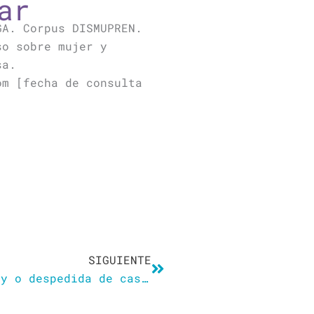
ar
GA. Corpus DISMUPREN.
so sobre mujer y
sa.
om [fecha de consulta
Siguiente
SIGUIENTE
Baby shower, Gender reveal party o despedida de casada. Manual de uso para las nuevas fiestas