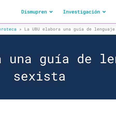
Dismupren
Investigación
eroteca
»
La UBU elabora una guía de lenguaje
a una guía de le
sexista