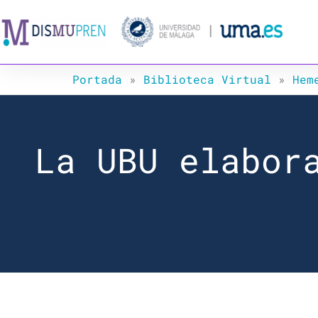
Ir
al
contenido
Portada
»
Biblioteca Virtual
»
Hem
La UBU elabor