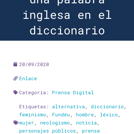
inglesa en el
diccionario
20/09/2020
Enlace
Categoría:
Prensa Digital
Etiquetas:
alternativa
,
diccionario
,
feminismo
,
Fundéu
,
hombre
,
léxico
,
mujer
,
neologismo
,
noticia
,
personajes públicos
,
prensa