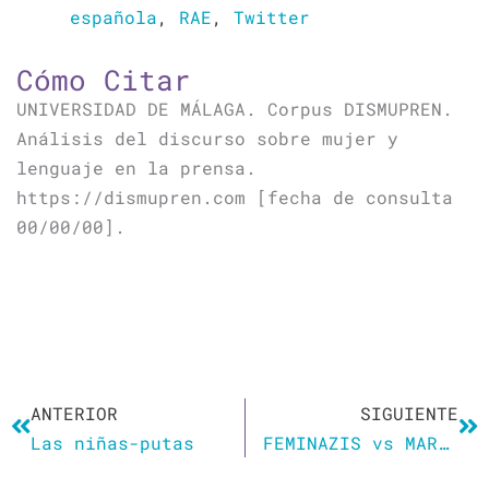
española
,
RAE
,
Twitter
Cómo Citar
UNIVERSIDAD DE MÁLAGA. Corpus DISMUPREN.
Análisis del discurso sobre mujer y
lenguaje en la prensa.
https://dismupren.com [fecha de consulta
00/00/00].
Ant
Si
ANTERIOR
SIGUIENTE
Las niñas-putas
FEMINAZIS vs MARICHULOS