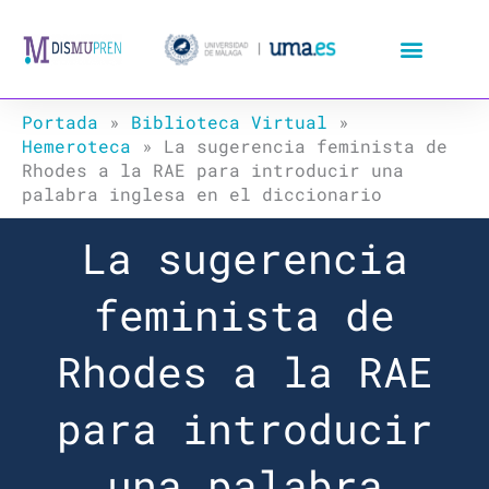
Ir
al
contenido
Portada
»
Biblioteca Virtual
»
Hemeroteca
»
La sugerencia feminista de
Rhodes a la RAE para introducir una
palabra inglesa en el diccionario
La sugerencia
feminista de
Rhodes a la RAE
para introducir
una palabra