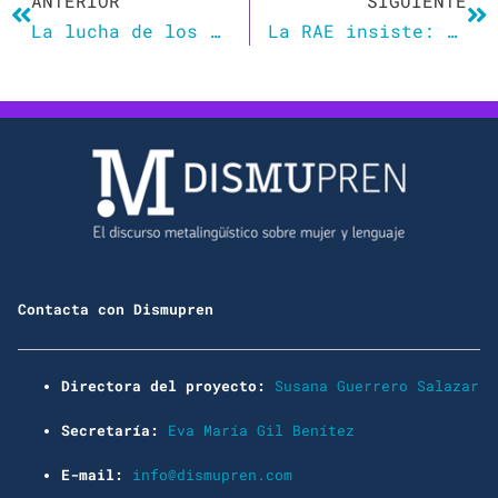
ANTERIOR
SIGUIENTE
La lucha de los géneros (¿o de los sexos?)
La RAE insiste: ni ‘todos y todas’ ni ‘tod@s’, ni ‘todes’
Contacta con Dismupren
Directora del proyecto:
Susana Guerrero Salazar
Secretaría:
Eva María Gil Benítez
E-mail:
info@dismupren.com