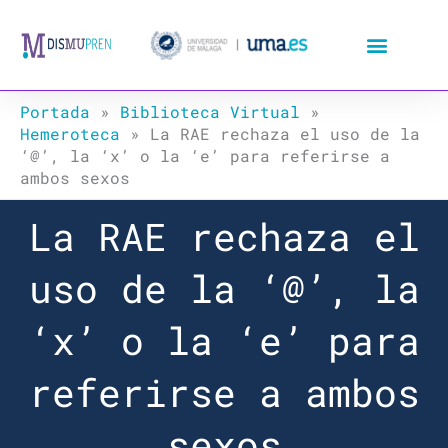
Ir
al
contenido
Portada
»
Biblioteca Virtual
»
Hemeroteca
»
La RAE rechaza el uso de la
‘@’, la ‘x’ o la ‘e’ para referirse a
ambos sexos
La RAE rechaza el
uso de la ‘@’, la
‘x’ o la ‘e’ para
referirse a ambos
sexos