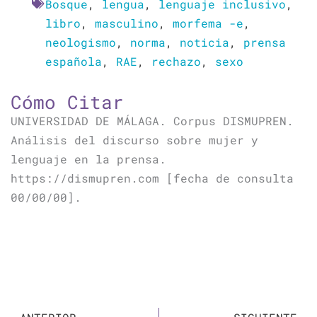
Bosque
,
lengua
,
lenguaje inclusivo
,
libro
,
masculino
,
morfema -e
,
neologismo
,
norma
,
noticia
,
prensa
española
,
RAE
,
rechazo
,
sexo
Cómo Citar
UNIVERSIDAD DE MÁLAGA. Corpus DISMUPREN.
Análisis del discurso sobre mujer y
lenguaje en la prensa.
https://dismupren.com [fecha de consulta
00/00/00].
Ant
Si