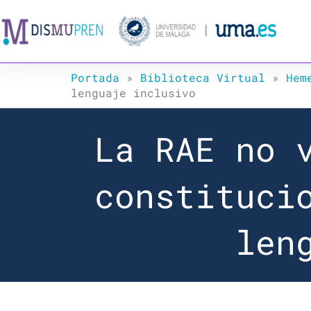
Ir
al
contenido
Portada
»
Biblioteca Virtual
»
Hem
lenguaje inclusivo
La RAE no 
constituci
len