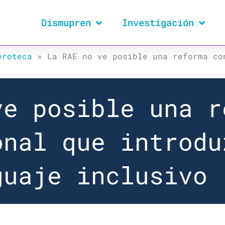
Dismupren
Investigación
eroteca
»
La RAE no ve posible una reforma co
ve posible una r
onal que introdu
guaje inclusivo