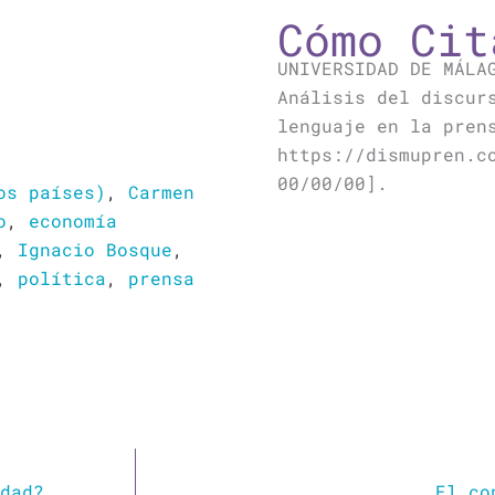
Cómo Cit
UNIVERSIDAD DE MÁLA
Análisis del discur
lenguaje en la pren
https://dismupren.c
00/00/00].
os países)
,
Carmen
o
,
economía
,
Ignacio Bosque
,
,
política
,
prensa
dad?
El co