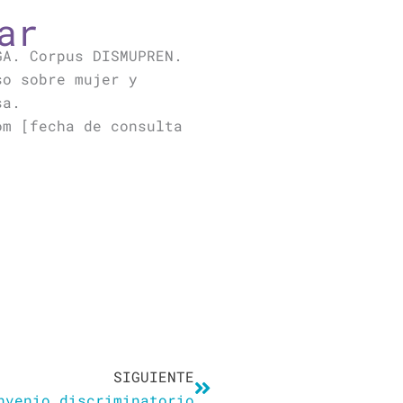
ar
GA. Corpus DISMUPREN.
so sobre mujer y
sa.
om [fecha de consulta
Siguiente
SIGUIENTE
nvenio discriminatorio