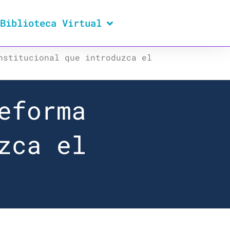
Biblioteca Virtual
nstitucional que introduzca el
eforma
zca el