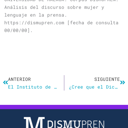
Análisis del discurso sobre mujer y
lenguaje en la prensa.
https://dismupren.com [fecha de consulta
00/00/00].
Ant
Si
ANTERIOR
SIGUIENTE
El Instituto de la Mujer insta a la Real Academia Española a hallar fórmulas que eviten el uso del lenguaje sexista
¿Cree que el Diccionario de la Real Academia Española mantiene el lenguaje sexista?