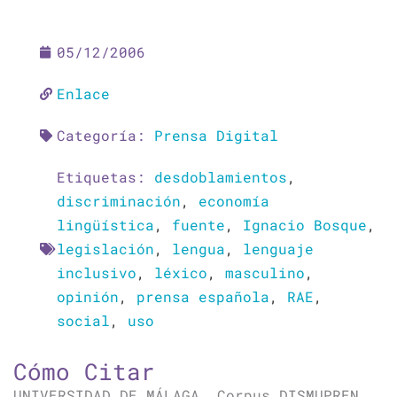
05/12/2006
Enlace
Categoría:
Prensa Digital
Etiquetas:
desdoblamientos
,
discriminación
,
economía
lingüística
,
fuente
,
Ignacio Bosque
,
legislación
,
lengua
,
lenguaje
inclusivo
,
léxico
,
masculino
,
opinión
,
prensa española
,
RAE
,
social
,
uso
Cómo Citar
UNIVERSIDAD DE MÁLAGA. Corpus DISMUPREN.