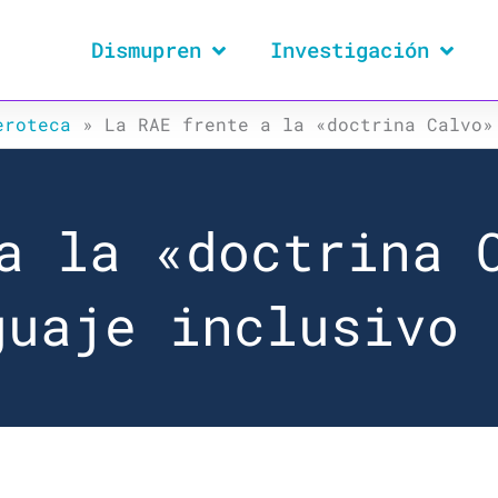
Dismupren
Investigación
eroteca
»
La RAE frente a la «doctrina Calvo»
a la «doctrina 
guaje inclusivo