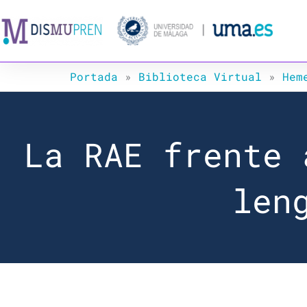
Ir
al
contenido
Portada
»
Biblioteca Virtual
»
Hem
La RAE frente 
len