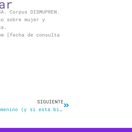
ar
GA. Corpus DISMUPREN.
so sobre mujer y
sa.
om [fecha de consulta
Siguiente
SIGUIENTE
Por qué los gais hablamos en femenino (y si está bien o mal)