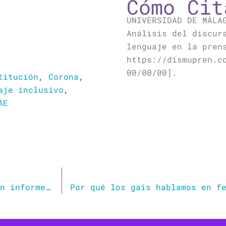
Cómo Cit
UNIVERSIDAD DE MÁLA
Análisis del discur
lenguaje en la pren
https://dismupren.c
00/00/00].
titución
,
Corona
,
aje inclusivo
,
AE
Carmen Calvo urge a la RAE a que elabore un informe sobre el uso del lenguaje inclusivo en la Constitución