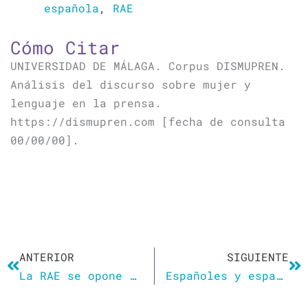
española
,
RAE
Cómo Citar
UNIVERSIDAD DE MÁLAGA. Corpus DISMUPREN.
Análisis del discurso sobre mujer y
lenguaje en la prensa.
https://dismupren.com [fecha de consulta
00/00/00].
Ant
Si
ANTERIOR
SIGUIENTE
La RAE se opone al lenguaje inclusivo en la Constitución
Españoles y españolas: la Constitución se toca poco