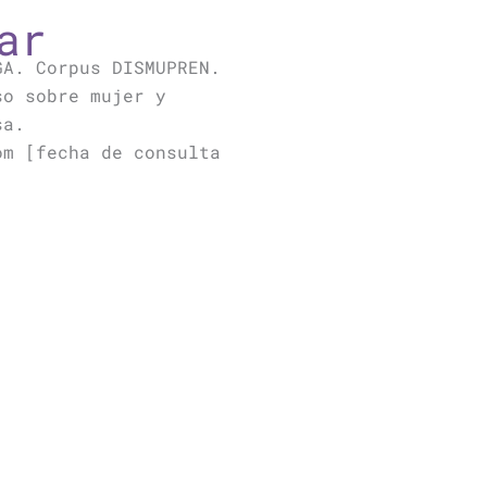
ar
GA. Corpus DISMUPREN.
so sobre mujer y
sa.
om [fecha de consulta