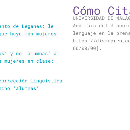
Cómo Cit
UNIVERSIDAD DE MÁLA
Análisis del discur
ento de Leganés: le
lenguaje en la pren
que haya más mujeres
https://dismupren.c
00/00/00].
os’ y no ‘alumnas’ al
s mujeres en clase:
corrección lingüística
nino ‘alumnas’