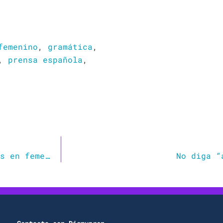
femenino
,
gramática
,
,
prensa española
,
¿Es correcto hablar de un grupo de personas en femenino si hay mayoría de mujeres? La RAE responde
No diga “