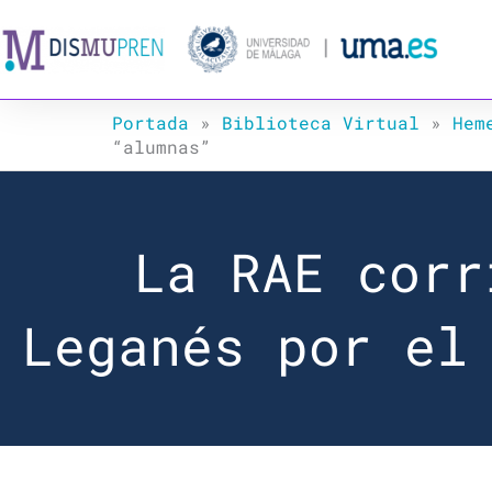
Ir
al
contenido
Portada
»
Biblioteca Virtual
»
Hem
“alumnas”
La RAE corr
Leganés por el