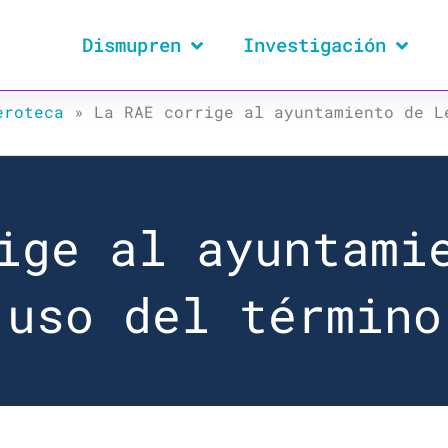
Dismupren
Investigación
eroteca
»
La RAE corrige al ayuntamiento de L
ige al ayuntami
 uso del término