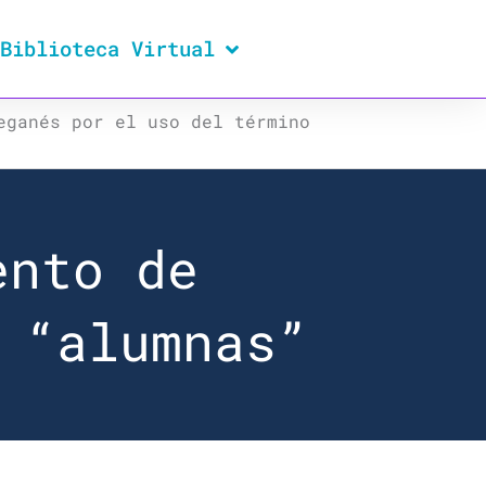
Biblioteca Virtual
eganés por el uso del término
ento de
 “alumnas”