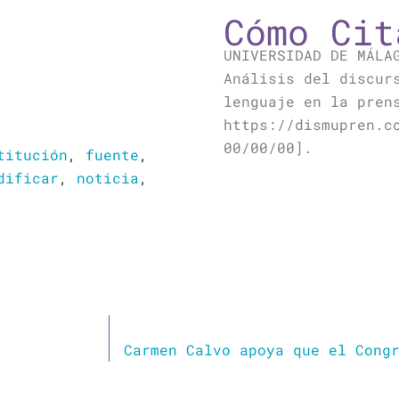
Cómo Cit
UNIVERSIDAD DE MÁLA
Análisis del discur
lenguaje en la pren
https://dismupren.c
00/00/00].
titución
,
fuente
,
dificar
,
noticia
,