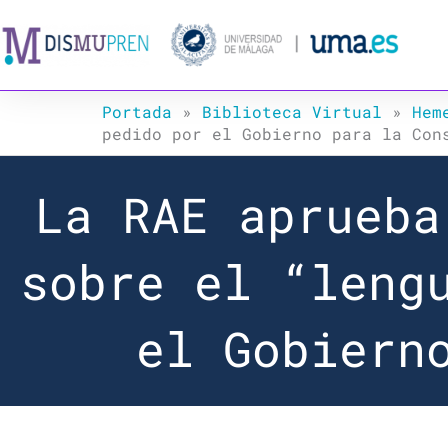
Ir
al
contenido
Portada
»
Biblioteca Virtual
»
Hem
pedido por el Gobierno para la Con
La RAE aprueba
sobre el “leng
el Gobiern