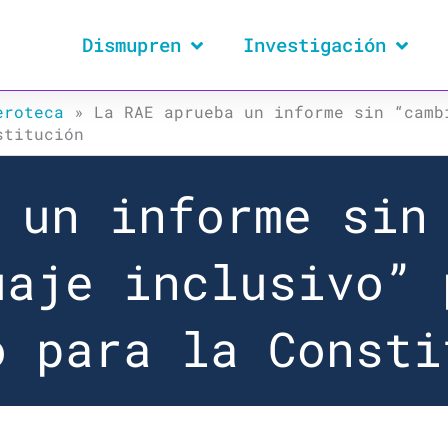
Dismupren
Investigación
eroteca
»
La RAE aprueba un informe sin “camb
stitución
 un informe sin
uaje inclusivo” 
o para la Consti