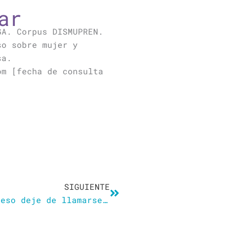
ar
GA. Corpus DISMUPREN.
so sobre mujer y
sa.
om [fecha de consulta
Siguiente
SIGUIENTE
Carmen Calvo apoya que el Congreso deje de llamarse «de los Diputados»