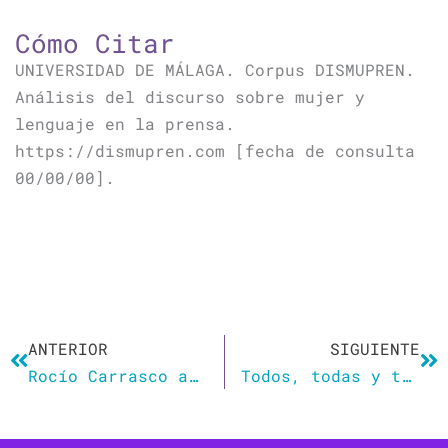
Cómo Citar
UNIVERSIDAD DE MÁLAGA. Corpus DISMUPREN.
Análisis del discurso sobre mujer y
lenguaje en la prensa.
https://dismupren.com [fecha de consulta
00/00/00].
Ant
Si
ANTERIOR
SIGUIENTE
Rocío Carrasco acosada con carteles de ‘Stop Feminazis’: Irene Montero insiste en que no está sola
Todos, todas y todes