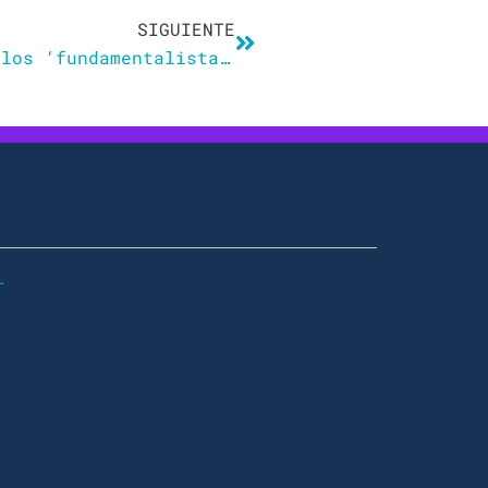
SIGUIENTE
La RAE critica en un informe a los ‘fundamentalistas’ del lenguaje no sexista
r