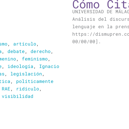
Cómo Cit
UNIVERSIDAD DE MÁLA
Análisis del discur
lenguaje en la pren
https://dismupren.c
00/00/00].
smo
,
artículo
,
a
,
debate
,
derecho
,
menino
,
feminismo
,
e
,
ideología
,
Ignacio
as
,
legislación
,
tica
,
políticamente
,
RAE
,
ridículo
,
,
visibilidad