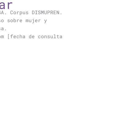
ar
GA. Corpus DISMUPREN.
so sobre mujer y
sa.
om [fecha de consulta
Siguiente