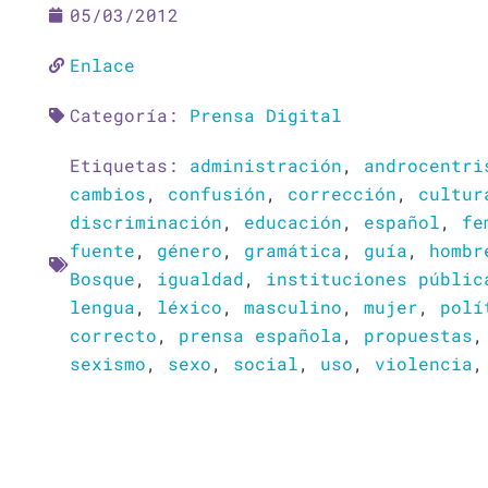
05/03/2012
Enlace
Categoría:
Prensa Digital
Etiquetas:
administración
,
androcentri
cambios
,
confusión
,
corrección
,
cultur
discriminación
,
educación
,
español
,
fe
fuente
,
género
,
gramática
,
guía
,
hombr
Bosque
,
igualdad
,
instituciones públic
lengua
,
léxico
,
masculino
,
mujer
,
polí
correcto
,
prensa española
,
propuestas
sexismo
,
sexo
,
social
,
uso
,
violencia
Ant