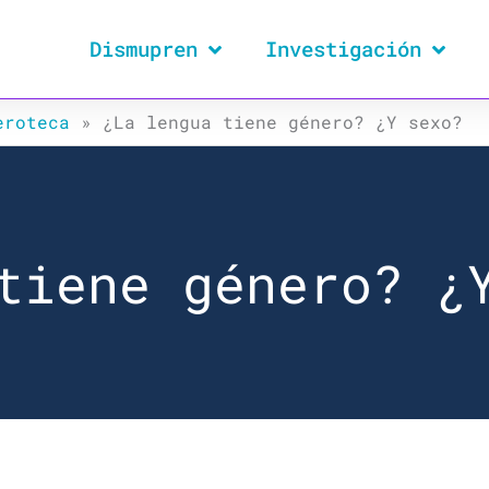
Dismupren
Investigación
eroteca
»
¿La lengua tiene género? ¿Y sexo?
tiene género? ¿