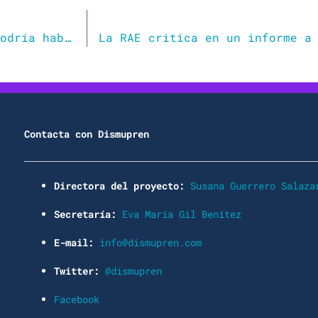
Si se aplicara la guía de la UMU, «no se podría hablar»
Contacta con Dismupren
Directora del proyecto:
Susana Guerrero Salaza
Secretaría:
Eva María Gil Benítez
E-mail:
info@dismupren.com
Twitter:
@dismupren
Facebook