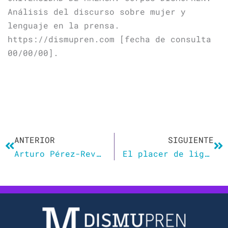
Análisis del discurso sobre mujer y
lenguaje en la prensa.
https://dismupren.com [fecha de consulta
00/00/00].
Ant
Si
ANTERIOR
SIGUIENTE
Arturo Pérez-Reverte llama imbéciles a los apóstoles del «lenguaje sexista» de la Junta de Andalucía
El placer de ligar o el síndrome de Tinderella