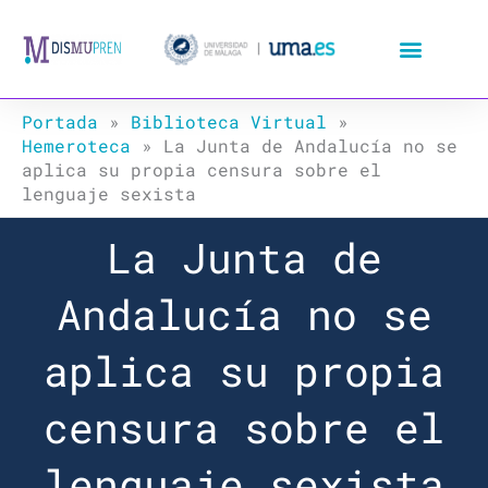
Ir
al
contenido
Portada
»
Biblioteca Virtual
»
Hemeroteca
»
La Junta de Andalucía no se
aplica su propia censura sobre el
lenguaje sexista
La Junta de
Andalucía no se
aplica su propia
censura sobre el
lenguaje sexista