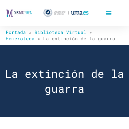
Ir
al
contenido
Portada
»
Biblioteca Virtual
»
Hemeroteca
»
La extinción de la guarra
La extinción de la
guarra