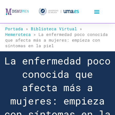
Ir
al
contenido
Portada
»
Biblioteca Virtual
»
Hemeroteca
»
La enfermedad poco conocida
que afecta más a mujeres: empieza con
síntomas en la piel
La enfermedad poco
conocida que
afecta más a
mujeres: empieza
con síntomas en la