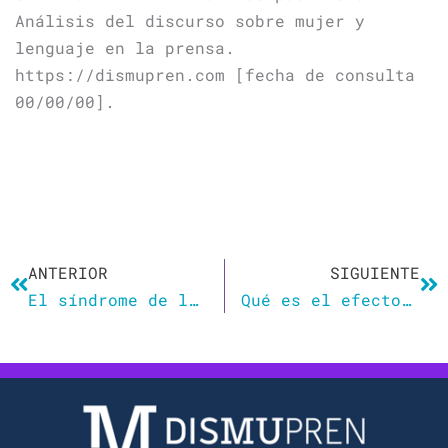
Análisis del discurso sobre mujer y
lenguaje en la prensa.
https://dismupren.com [fecha de consulta
00/00/00].
Ant
Si
ANTERIOR
SIGUIENTE
El síndrome de las ‘sad beige moms’: la obsesión monocolor que las madres millennial usan en la crianza de sus hijos
Qué es el efecto Diderot en las rebajas: cómo controlar las compras por conveniencia