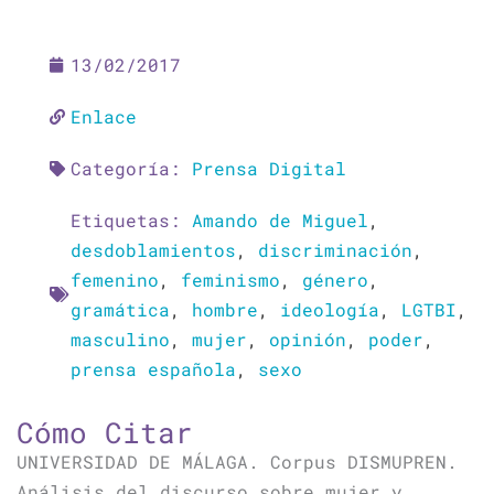
13/02/2017
Enlace
Categoría:
Prensa Digital
Etiquetas:
Amando de Miguel
,
desdoblamientos
,
discriminación
,
femenino
,
feminismo
,
género
,
gramática
,
hombre
,
ideología
,
LGTBI
,
masculino
,
mujer
,
opinión
,
poder
,
prensa española
,
sexo
Cómo Citar
UNIVERSIDAD DE MÁLAGA. Corpus DISMUPREN.
Análisis del discurso sobre mujer y