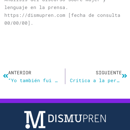
lenguaje en la prensa.
https://dismupren.com [fecha de consulta
00/00/00].
Ant
Si
ANTERIOR
SIGUIENTE
“Yo también fui una machirula y otras mujeres despertaron mi conciencia feminista”
Crítica a la perspectiva de género