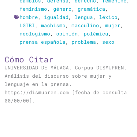
cambios
,
defensa
,
derecho
,
femenino
,
feminismo
,
género
,
gramática
,
hombre
,
igualdad
,
lengua
,
léxico
,
LGTBI
,
machismo
,
masculino
,
mujer
,
neologismo
,
opinión
,
polémica
,
prensa española
,
problema
,
sexo
Cómo Citar
UNIVERSIDAD DE MÁLAGA. Corpus DISMUPREN.
Análisis del discurso sobre mujer y
lenguaje en la prensa.
https://dismupren.com [fecha de consulta
00/00/00].