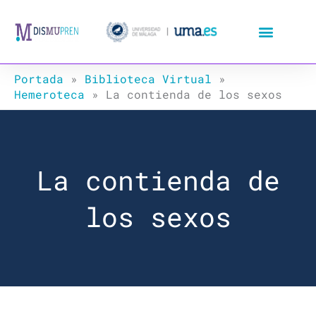
Ir
al
contenido
Portada
»
Biblioteca Virtual
»
Hemeroteca
»
La contienda de los sexos
La contienda de
los sexos