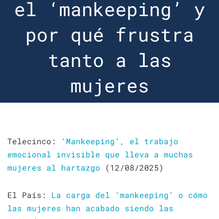
el ‘mankeeping’ y
por qué frustra
tanto a las
mujeres
Telecinco:
‘Mankeeping’, el trabajo
emocional invisible que lleva a muchas
mujeres al hartazgo
(12/08/2025)
El País:
La carga del ‘mankeeping’ o cómo
las mujeres han acabado siendo las