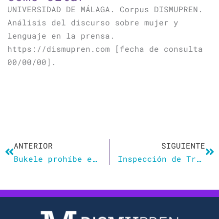
UNIVERSIDAD DE MÁLAGA. Corpus DISMUPREN.
Análisis del discurso sobre mujer y
lenguaje en la prensa.
https://dismupren.com [fecha de consulta
00/00/00].
Ant
Si
ANTERIOR
SIGUIENTE
Bukele prohíbe el lenguaje inclusivo en los centros educativos públicos de El Salvador
Inspección de Trabajo comienza a usar lenguaje inclusivo en sus comunicaciones oficiales