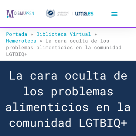
Ir
al
contenido
Portada
»
Biblioteca Virtual
»
Hemeroteca
»
La cara oculta de los
problemas alimenticios en la comunidad
LGTBIQ+
La cara oculta de
los problemas
alimenticios en la
comunidad LGTBIQ+