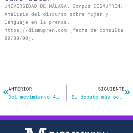
UNIVERSIDAD DE MÁLAGA. Corpus DISMUPREN.
Análisis del discurso sobre mujer y
lenguaje en la prensa.
https://dismupren.com [fecha de consulta
00/00/00].
Ant
Si
ANTERIOR
SIGUIENTE
Del movimiento 4B a la corriente Decenter Men. Por qué hay mujeres que quieren borrar a los hombres de sus vidas como acción política o por salud mental
El debate más oculto de la cumbre de Bakú: la lucha por escribir los acuerdos con lenguaje inclusivo y perspectiva de género