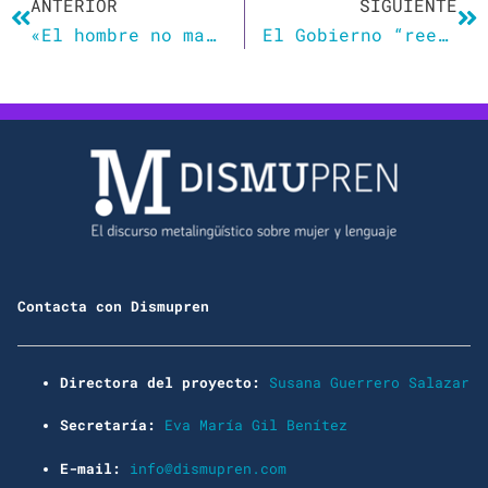
ANTERIOR
SIGUIENTE
«El hombre no maltrata, maltrata un maltratador»: el discurso de Macarena Olona contra la ley de violencia de género
El Gobierno “reeducará” a los funcionarios con clases de lenguaje no sexista y diversidad LGTBI
Contacta con Dismupren
Directora del proyecto:
Susana Guerrero Salazar
Secretaría:
Eva María Gil Benítez
E-mail:
info@dismupren.com