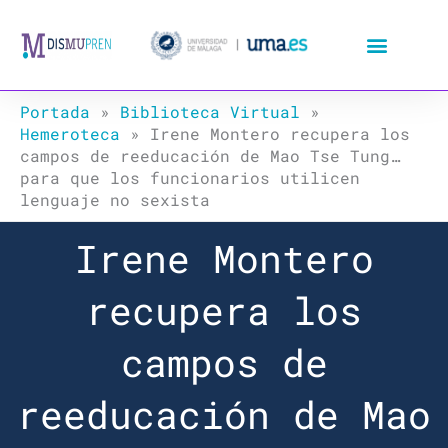
Ir
al
contenido
Portada
»
Biblioteca Virtual
»
Hemeroteca
»
Irene Montero recupera los
campos de reeducación de Mao Tse Tung…
para que los funcionarios utilicen
lenguaje no sexista
Irene Montero
recupera los
campos de
reeducación de Mao