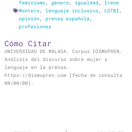
feminismo
,
género
,
igualdad
,
Irene
Montero
,
lenguaje inclusivo
,
LGTBI
,
opinión
,
prensa española
,
profesiones
Cómo Citar
UNIVERSIDAD DE MÁLAGA. Corpus DISMUPREN.
Análisis del discurso sobre mujer y
lenguaje en la prensa.
https://dismupren.com [fecha de consulta
00/00/00].
Ant
Si