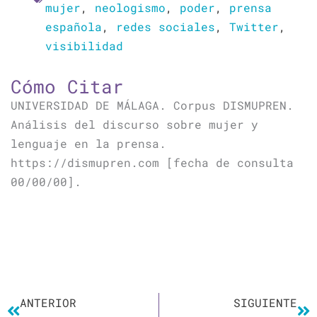
mujer
,
neologismo
,
poder
,
prensa
española
,
redes sociales
,
Twitter
,
visibilidad
Cómo Citar
UNIVERSIDAD DE MÁLAGA. Corpus DISMUPREN.
Análisis del discurso sobre mujer y
lenguaje en la prensa.
https://dismupren.com [fecha de consulta
00/00/00].
Ant
Si
ANTERIOR
SIGUIENTE