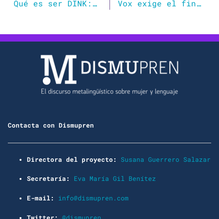
Qué es ser DINK: la nueva tendencia para formar una familia en España
Vox exige el fin del lenguaje inclusivo en toda la documentación oficial de la DGA
Contacta con Dismupren
Directora del proyecto:
Susana Guerrero Salazar
Secretaría:
Eva María Gil Benítez
E-mail:
info@dismupren.com
Twitter:
@dismupren