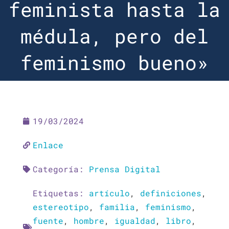
feminista hasta la
médula, pero del
feminismo bueno»
19/03/2024
Enlace
Categoría:
Prensa Digital
Etiquetas:
artículo
,
definiciones
,
estereotipo
,
familia
,
feminismo
,
fuente
,
hombre
,
igualdad
,
libro
,