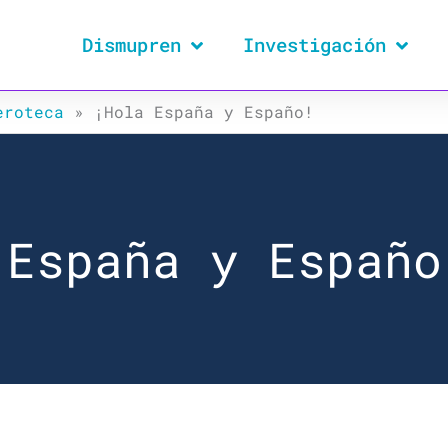
Dismupren
Investigación
eroteca
»
¡Hola España y Españo!
 España y Españo