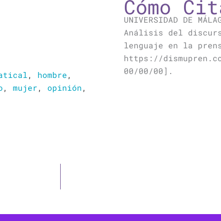
Cómo Cit
UNIVERSIDAD DE MÁLA
Análisis del discur
lenguaje en la pren
https://dismupren.c
00/00/00].
atical
,
hombre
,
o
,
mujer
,
opinión
,