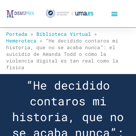
Ir
al
contenido
Portada
»
Biblioteca Virtual
»
Hemeroteca
»
“He decidido contaros mi
historia, que no se acaba nunca”: el
suicidio de Amanda Todd o cómo la
violencia digital es tan real como la
física
“He decidido
contaros mi
historia, que no
se acaba nunca”: