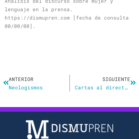
Análisis del discurso sobre mujer y
lenguaje en la prensa.
https://dismupren.com [fecha de consulta
00/00/00].
Ant
Si
ANTERIOR
SIGUIENTE
Neologismos
Cartas al director