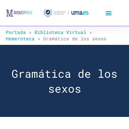
Ir
al
contenido
Portada
»
Biblioteca Virtual
»
Hemeroteca
»
Gramática de los sexos
Gramática de los
sexos