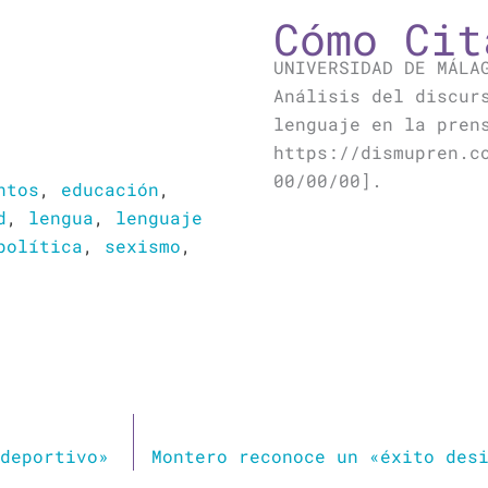
Cómo Cit
UNIVERSIDAD DE MÁLA
Análisis del discur
lenguaje en la pren
https://dismupren.c
00/00/00].
ntos
,
educación
,
d
,
lengua
,
lenguaje
política
,
sexismo
,
deportivo»