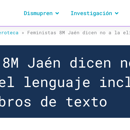
Dismupren
Investigación
eroteca
»
Feministas 8M Jaén dicen no a la el
 8M Jaén dicen n
el lenguaje inc
bros de texto