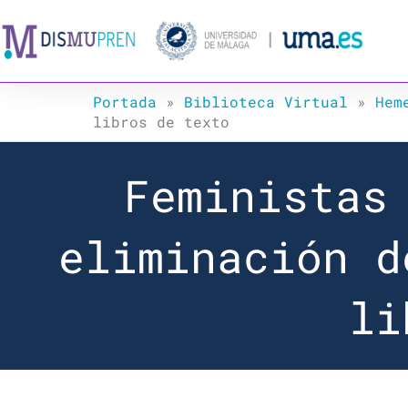
Ir
al
contenido
Portada
»
Biblioteca Virtual
»
Hem
libros de texto
Feministas
eliminación d
li