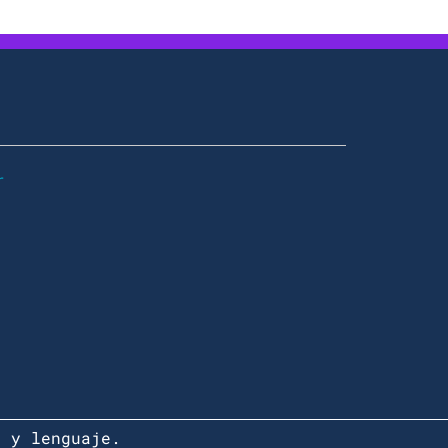
r
r y lenguaje.