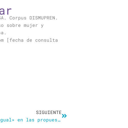
ar
GA. Corpus DISMUPREN.
so sobre mujer y
sa.
om [fecha de consulta
Siguiente
SIGUIENTE
Montero reconoce un «éxito desigual» en las propuestas para meter lenguaje inclusivo en los textos de otros ministerios