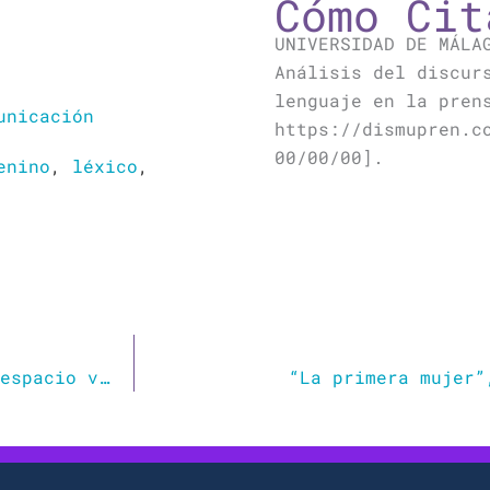
Cómo Cit
UNIVERSIDAD DE MÁLA
Análisis del discur
lenguaje en la pren
unicación
https://dismupren.c
00/00/00].
enino
,
léxico
,
Violencias digitales II: la manosfera, un espacio virtual para un antifeminismo muy real
“La primera mujer”