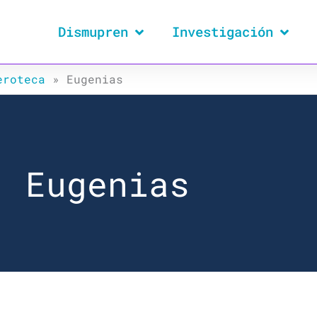
Dismupren
Investigación
eroteca
»
Eugenias
Eugenias