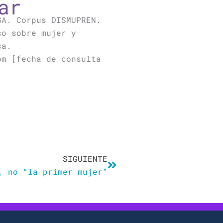
ar
GA. Corpus DISMUPREN.
so sobre mujer y
sa.
om [fecha de consulta
Siguiente
SIGUIENTE
, no “la primer mujer”