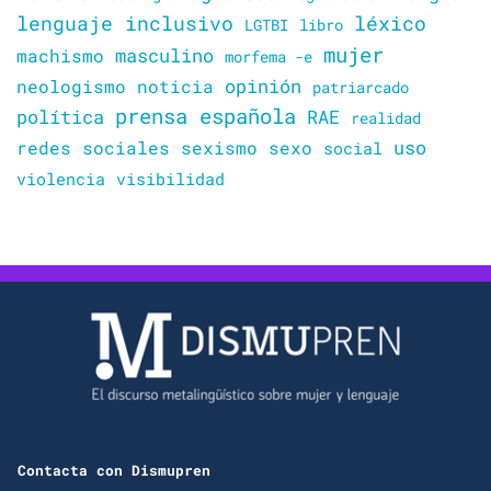
lenguaje inclusivo
léxico
LGTBI
libro
mujer
masculino
machismo
morfema -e
opinión
neologismo
noticia
patriarcado
prensa española
política
RAE
realidad
uso
redes sociales
sexismo
sexo
social
violencia
visibilidad
Contacta con Dismupren