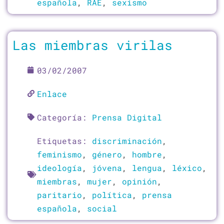
española
,
RAE
,
sexismo
Las miembras virilas
03/02/2007
Enlace
Categoría:
Prensa Digital
Etiquetas:
discriminación
,
feminismo
,
género
,
hombre
,
ideología
,
jóvena
,
lengua
,
léxico
,
miembras
,
mujer
,
opinión
,
paritario
,
política
,
prensa
española
,
social