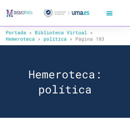
Ir
al
contenido
Portada
»
Biblioteca Virtual
»
Hemeroteca
»
política
»
Página 183
Hemeroteca:
política