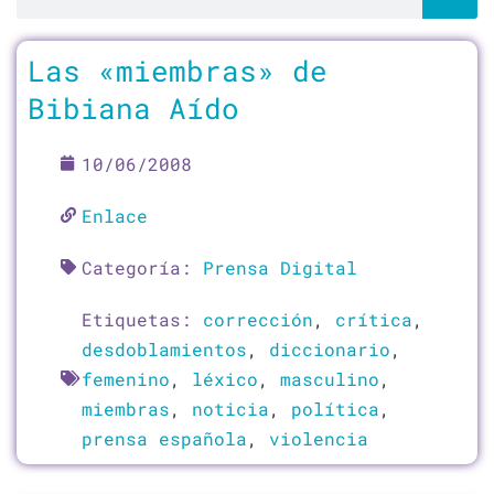
Página
Página
Página
Página
Página
Págin
Las «miembras» de
Bibiana Aído
10/06/2008
Enlace
Categoría:
Prensa Digital
Etiquetas:
corrección
,
crítica
,
desdoblamientos
,
diccionario
,
femenino
,
léxico
,
masculino
,
miembras
,
noticia
,
política
,
prensa española
,
violencia