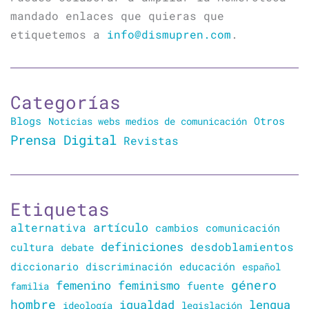
mandado enlaces que quieras que
etiquetemos a
info@dismupren.com
.
Categorías
Blogs
Otros
Noticias webs medios de comunicación
Prensa Digital
Revistas
Etiquetas
artículo
alternativa
cambios
comunicación
definiciones
desdoblamientos
cultura
debate
diccionario
discriminación
educación
español
género
femenino
feminismo
familia
fuente
hombre
lengua
igualdad
ideología
legislación