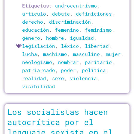
Etiquetas:
androcentrismo
,
artículo
,
debate
,
definiciones
,
derecho
,
discriminación
,
educación
,
femenino
,
feminismo
,
género
,
hombre
,
igualdad
,
legislación
,
léxico
,
libertad
,
lucha
,
machismo
,
masculino
,
mujer
,
neologismo
,
nombrar
,
paritario
,
patriarcado
,
poder
,
política
,
realidad
,
sexo
,
violencia
,
visibilidad
Los socialistas hacen
autocrítica por el
lenguaje sexista en el