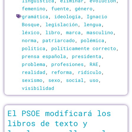
lingüística
,
eliminar
,
evolución
,
femenino
,
fuente
,
género
,
gramática
,
ideología
,
Ignacio
Bosque
,
legislación
,
lengua
,
léxico
,
libro
,
marca
,
masculino
,
norma
,
patriarcado
,
polémica
,
política
,
políticamente correcto
,
prensa española
,
presidenta
,
problema
,
profesiones
,
RAE
,
realidad
,
reforma
,
ridículo
,
sexismo
,
sexo
,
social
,
uso
,
visibilidad
El PSOE modificará los
libros de texto y