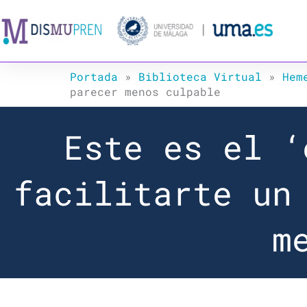
Ir
al
contenido
Portada
»
Biblioteca Virtual
»
Hem
parecer menos culpable
Este es el ‘
facilitarte un
m