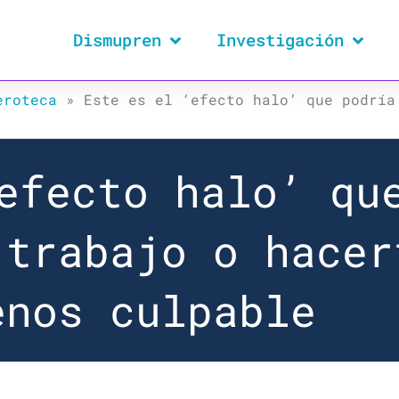
Dismupren
Investigación
eroteca
»
Este es el ‘efecto halo’ que podría
efecto halo’ qu
 trabajo o hacer
enos culpable