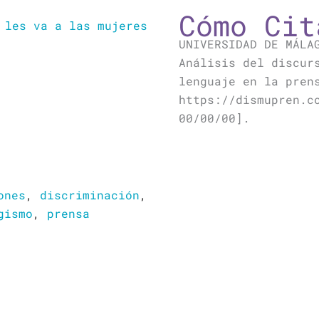
Cómo Cit
 les va a las mujeres
UNIVERSIDAD DE MÁLA
Análisis del discur
lenguaje en la pren
https://dismupren.c
00/00/00].
ones
,
discriminación
,
gismo
,
prensa