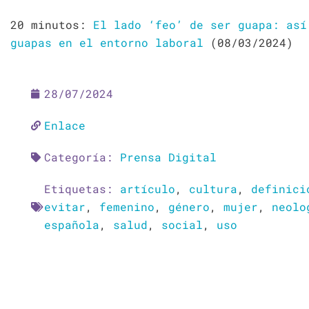
20 minutos:
El lado ‘feo’ de ser guapa: así
guapas en el entorno laboral
(08/03/2024)
28/07/2024
Enlace
Categoría:
Prensa Digital
Etiquetas:
artículo
,
cultura
,
definici
evitar
,
femenino
,
género
,
mujer
,
neolo
española
,
salud
,
social
,
uso
Ant