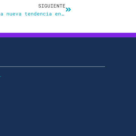
SIGUIENTE
Qué es la ‘sologamia’: así es la nueva tendencia en España para relacionarse que preocupa a los solteros
r