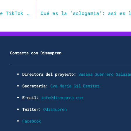
Las tradwives, o ‘esposas tradicionales’ de TikTok no existen: son un espejismo de las redes
Contacta con Dismupren
Directora del proyecto:
Susana Guerrero Salaza
Secretaría:
Eva María Gil Benítez
E-mail:
info@dismupren.com
Twitter:
@dismupren
Facebook