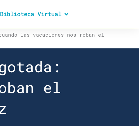
Biblioteca Virtual
cuando las vacaciones nos roban el
gotada:
oban el
z