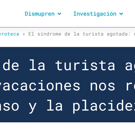
Dismupren
Investigación
eroteca
»
El síndrome de la turista agotada: 
 de la turista a
vacaciones nos r
nso y la placide