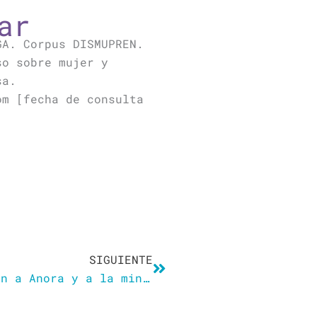
ar
GA. Corpus DISMUPREN.
so sobre mujer y
sa.
om [fecha de consulta
Siguiente
SIGUIENTE
Las ‘anoras’ españolas responden a Anora y a la ministra abolicionista de la prostitución: «Nos tratan como a menores de edad»