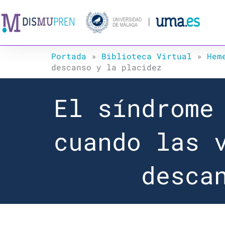
Ir
al
contenido
Portada
»
Biblioteca Virtual
»
Hem
descanso y la placidez
El síndrome
cuando las 
desca