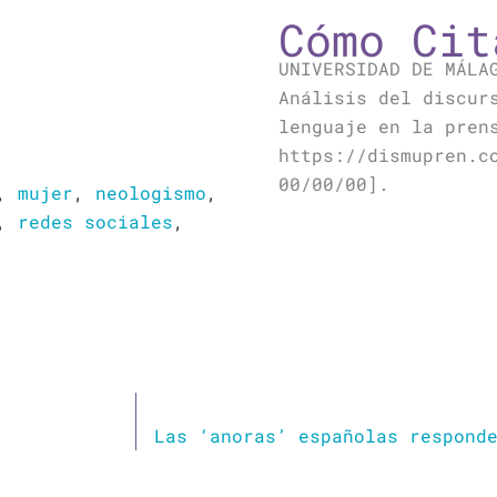
Cómo Cit
UNIVERSIDAD DE MÁLA
Análisis del discur
lenguaje en la pren
https://dismupren.c
00/00/00].
,
mujer
,
neologismo
,
,
redes sociales
,