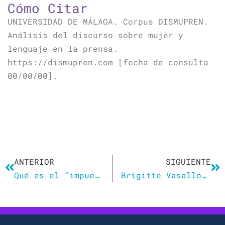
Cómo Citar
UNIVERSIDAD DE MÁLAGA. Corpus DISMUPREN.
Análisis del discurso sobre mujer y
lenguaje en la prensa.
https://dismupren.com [fecha de consulta
00/00/00].
Ant
Si
ANTERIOR
SIGUIENTE
Qué es el “impuesto rosa” y por qué las mujeres pagan más por lo mismo
Brigitte Vasallo: «Admiro a Belén Esteban: no le da la gana de refinarse, ha asaltado la casa del amo»