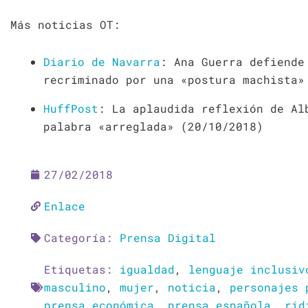
Más noticias OT:
Diario de Navarra
: Ana Guerra defiende
recriminado por una «postura machista»
HuffPost
: La aplaudida reflexión de Al
palabra «arreglada» (20/10/2018)
27/02/2018
Enlace
Categoría:
Prensa Digital
Etiquetas:
igualdad
,
lenguaje inclusiv
masculino
,
mujer
,
noticia
,
personajes 
prensa económica
,
prensa española
,
rid