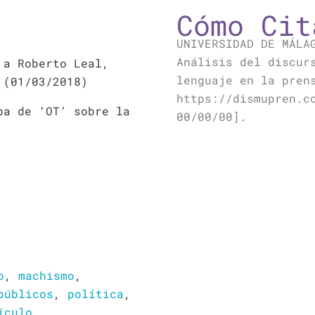
Cómo Cit
UNIVERSIDAD DE MÁLA
Análisis del discur
 a Roberto Leal,
lenguaje en la pren
 (01/03/2018)
https://dismupren.c
ba de ‘OT’ sobre la
00/00/00].
o
,
machismo
,
públicos
,
política
,
ículo