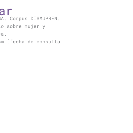
ar
GA. Corpus DISMUPREN.
so sobre mujer y
sa.
om [fecha de consulta