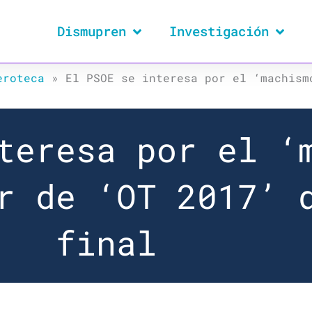
Dismupren
Investigación
eroteca
»
El PSOE se interesa por el ‘machism
teresa por el ‘
r de ‘OT 2017’ 
final