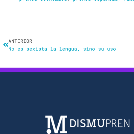
Ant
ANTERIOR
No es sexista la lengua, sino su uso