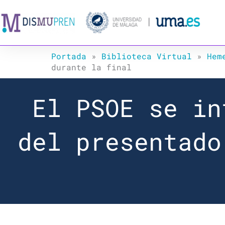
Ir
al
contenido
Portada
»
Biblioteca Virtual
»
Hem
durante la final
El PSOE se in
del presentado