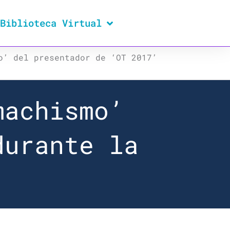
Biblioteca Virtual
o’ del presentador de ‘OT 2017’
machismo’
durante la