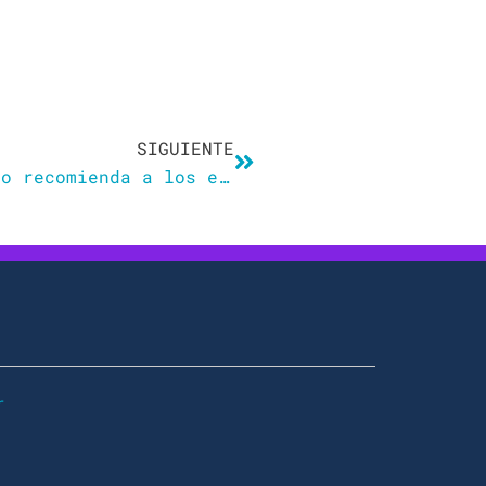
Siguiente
SIGUIENTE
Una universidad católica de Ohio recomienda a los estudiantes no usar los términos «marido» y «esposa»
r