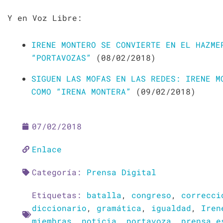
Y en Voz Libre:
IRENE MONTERO SE CONVIERTE EN EL HAZME
“PORTAVOZAS”
(08/02/2018)
SIGUEN LAS MOFAS EN LAS REDES: IRENE M
COMO “IRENA MONTERA”
(09/02/2018)
07/02/2018
Enlace
Categoría:
Prensa Digital
Etiquetas:
batalla
,
congreso
,
correcci
diccionario
,
gramática
,
igualdad
,
Iren
miembras
,
noticia
,
portavoza
,
prensa e