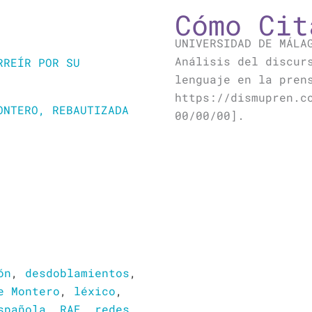
Cómo Cit
UNIVERSIDAD DE MÁLA
Análisis del discur
RREÍR POR SU
lenguaje en la pren
https://dismupren.c
ONTERO, REBAUTIZADA
00/00/00].
ón
,
desdoblamientos
,
e Montero
,
léxico
,
spañola
,
RAE
,
redes