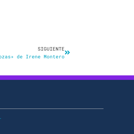
Siguiente
SIGUIENTE
ozas» de Irene Montero
r