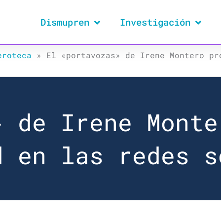
Dismupren
Investigación
eroteca
»
El «portavozas» de Irene Montero pr
» de Irene Monte
d en las redes s