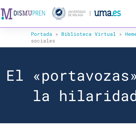
Ir
al
contenido
Portada
»
Biblioteca Virtual
»
Hem
sociales
El «portavozas
la hilarida