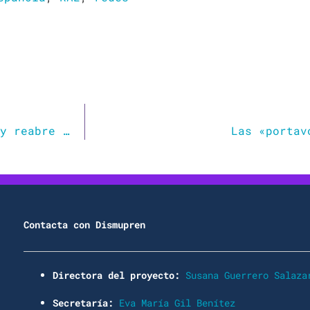
Irene Montero usa el término «portavozas» y reabre la polémica sobre el lenguaje sexista
Las «portav
Contacta con Dismupren
Directora del proyecto:
Susana Guerrero Salaza
Secretaría:
Eva María Gil Benítez