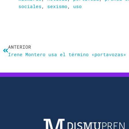
sociales
,
sexismo
,
uso
Ant
ANTERIOR