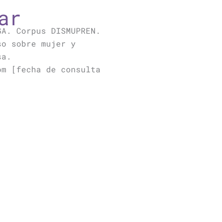
ar
GA. Corpus DISMUPREN.
so sobre mujer y
sa.
om [fecha de consulta