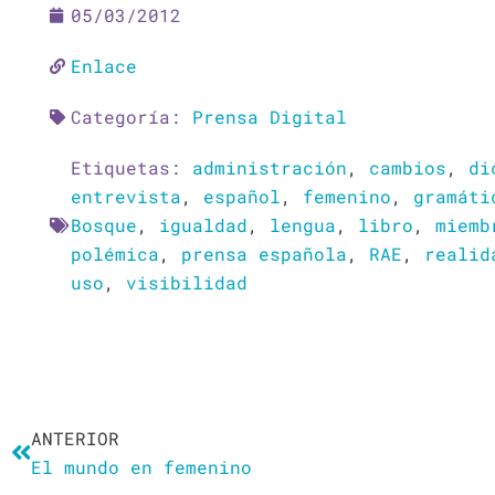
05/03/2012
Enlace
Categoría:
Prensa Digital
Etiquetas:
administración
,
cambios
,
di
entrevista
,
español
,
femenino
,
gramáti
Bosque
,
igualdad
,
lengua
,
libro
,
miemb
polémica
,
prensa española
,
RAE
,
realid
uso
,
visibilidad
Ant
ANTERIOR
El mundo en femenino