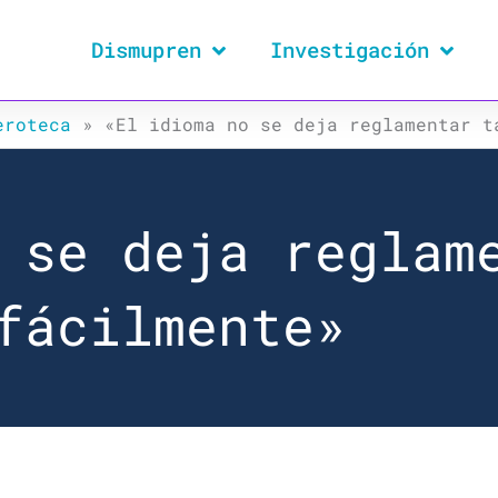
Dismupren
Investigación
eroteca
»
«El idioma no se deja reglamentar t
 se deja reglam
fácilmente»