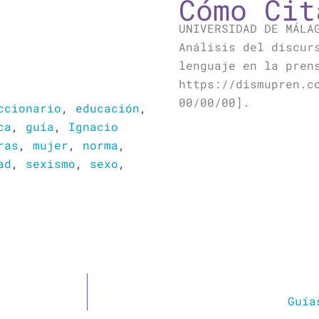
Cómo Cit
UNIVERSIDAD DE MÁLA
Análisis del discur
lenguaje en la pren
https://dismupren.c
00/00/00].
ccionario
,
educación
,
ca
,
guía
,
Ignacio
ras
,
mujer
,
norma
,
ad
,
sexismo
,
sexo
,
Guía