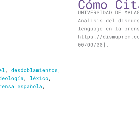
Cómo Cit
UNIVERSIDAD DE MÁLA
Análisis del discur
lenguaje en la pren
https://dismupren.c
00/00/00].
el
,
desdoblamientos
,
deología
,
léxico
,
rensa española
,