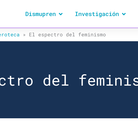
Dismupren
Investigación
eroteca
»
El espectro del feminismo
ctro del femini