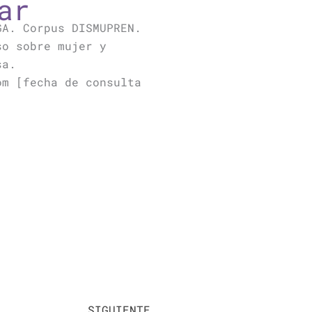
ar
GA. Corpus DISMUPREN.
so sobre mujer y
sa.
om [fecha de consulta
Siguiente
SIGUIENTE