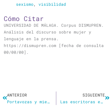
sexismo
,
visibilidad
Cómo Citar
UNIVERSIDAD DE MÁLAGA. Corpus DISMUPREN.
Análisis del discurso sobre mujer y
lenguaje en la prensa.
https://dismupren.com [fecha de consulta
00/00/00].
Ant
Si
ANTERIOR
SIGUIENTE
Portavozas y miembras
Las escritoras españolas responden a Irene Montero: «Decir portavozas no nos hace ni más iguales ni más libres»