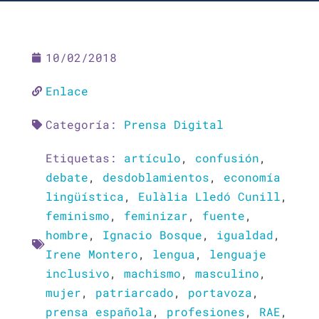
10/02/2018
Enlace
Categoría:
Prensa Digital
Etiquetas:
artículo
,
confusión
,
debate
,
desdoblamientos
,
economía
lingüística
,
Eulàlia Lledó Cunill
,
feminismo
,
feminizar
,
fuente
,
hombre
,
Ignacio Bosque
,
igualdad
,
Irene Montero
,
lengua
,
lenguaje
inclusivo
,
machismo
,
masculino
,
mujer
,
patriarcado
,
portavoza
,
prensa española
,
profesiones
,
RAE
,