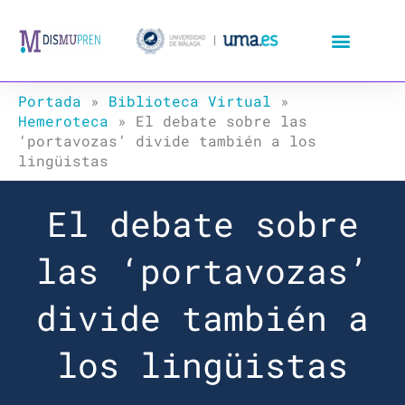
Ir
al
contenido
Portada
»
Biblioteca Virtual
»
Hemeroteca
»
El debate sobre las
‘portavozas’ divide también a los
lingüistas
El debate sobre
las ‘portavozas’
divide también a
los lingüistas