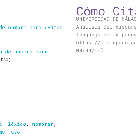
Cómo Cit
UNIVERSIDAD DE MÁLA
Análisis del discur
de nombre para evitar
lenguaje en la pren
https://dismupren.c
00/00/00].
a de nombre para
024)
a
,
léxico
,
nombrar
,
mo
,
uso