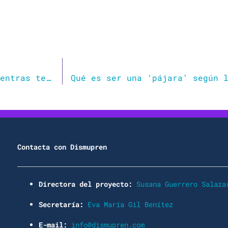
No se puede escribir un texto feminista mientras te piden que aprietes el culo
Contacta con Dismupren
Directora del proyecto:
Susana Guerrero Salaza
Secretaría:
Eva María Gil Benítez
E-mail:
info@dismupren.com