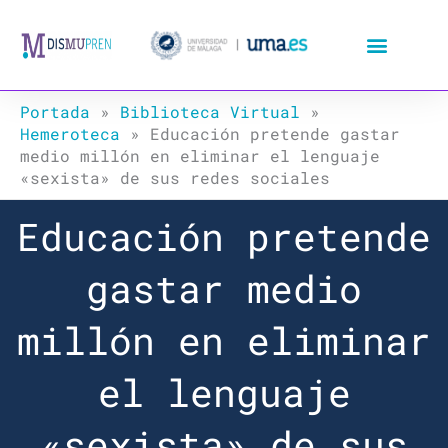
Ir
al
contenido
Portada
»
Biblioteca Virtual
»
Hemeroteca
»
Educación pretende gastar
medio millón en eliminar el lenguaje
«sexista» de sus redes sociales
Educación pretende
gastar medio
millón en eliminar
el lenguaje
«sexista» de sus