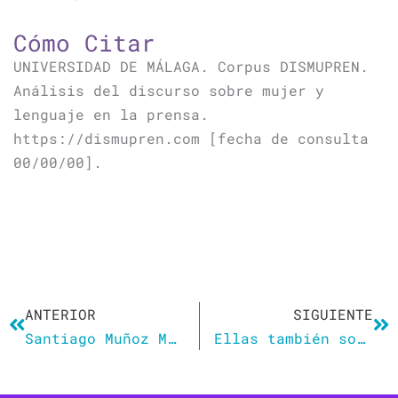
Cómo Citar
UNIVERSIDAD DE MÁLAGA. Corpus DISMUPREN.
Análisis del discurso sobre mujer y
lenguaje en la prensa.
https://dismupren.com [fecha de consulta
00/00/00].
Ant
Si
ANTERIOR
SIGUIENTE
Santiago Muñoz Machado, director de la RAE: «Si el diccionario define ‘judío’ como ‘avaro’ es porque el pueblo lo utiliza»
Ellas también son fontaneras, carpinteras, electricistas… «En dos de cada 10 casas a las que voy al día, se nota que no les hace gracia que sea una mujer»