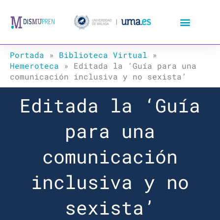
Ir
al
contenido
Portada
»
Biblioteca Virtual
»
Hemeroteca
»
Editada la ‘Guía para una
comunicación inclusiva y no sexista’
Editada la ‘Guía
para una
comunicación
inclusiva y no
sexista’