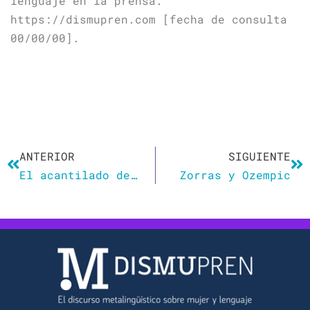
lenguaje en la prensa.
https://dismupren.com [fecha de consulta
00/00/00].
Ant
Si
ANTERIOR
SIGUIENTE
El acantilado de cristal
Zorras y Ozempic