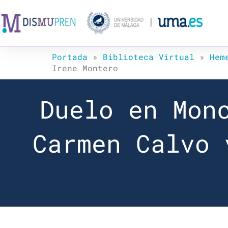
Ir
al
contenido
Portada
»
Biblioteca Virtual
»
Hem
Irene Montero
Duelo en Mon
Carmen Calvo 