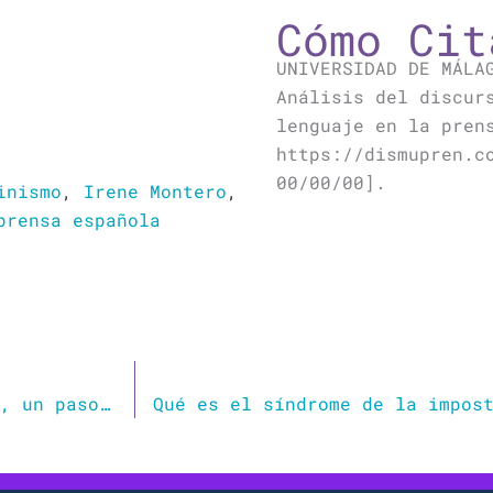
Cómo Cit
UNIVERSIDAD DE MÁLA
Análisis del discur
lenguaje en la pren
https://dismupren.c
00/00/00].
inismo
,
Irene Montero
,
prensa española
Del lenguaje inclusivo al lenguaje ‘queer’, un paso más hacia la locura colectiva