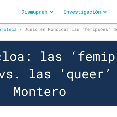
Dismupren
Investigación
eroteca
»
Duelo en Moncloa: las ‘femipsoes’ d
cloa: las ‘femip
vs. las ‘queer’
Montero