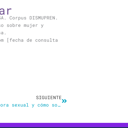
ar
GA. Corpus DISMUPREN.
so sobre mujer y
sa.
om [fecha de consulta
Siguiente
SIGUIENTE
Qué es el síndrome de la impostora sexual y cómo solucionarlo