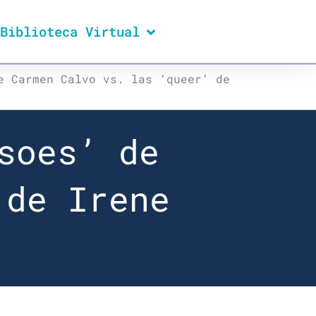
Biblioteca Virtual
e Carmen Calvo vs. las ‘queer’ de
soes’ de
 de Irene