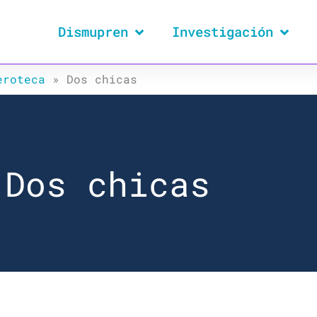
Dismupren
Investigación
eroteca
»
Dos chicas
Dos chicas