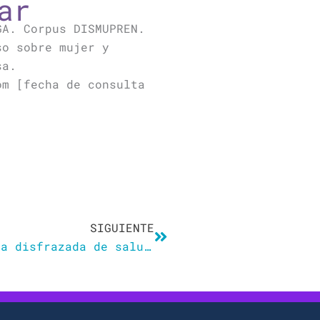
ar
GA. Corpus DISMUPREN.
so sobre mujer y
sa.
om [fecha de consulta
Siguiente
SIGUIENTE
La vuelta de la delgadez extrema disfrazada de salud: “Antes te decían que estabas gorda y ahora que estás inflamada”