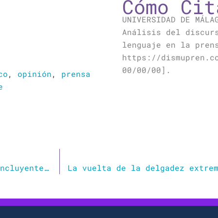
Cómo Cit
UNIVERSIDAD DE MÁLA
Análisis del discur
lenguaje en la pren
https://dismupren.c
00/00/00].
co
,
opinión
,
prensa
e
Ortografía para todos: Sobre el lenguaje incluyente (II)