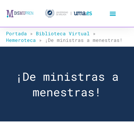
Ir
al
contenido
Portada
»
Biblioteca Virtual
»
Hemeroteca
»
¡De ministras a menestras!
¡De ministras a
menestras!