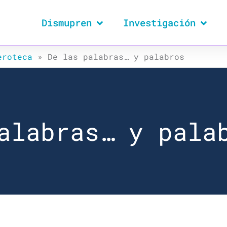
Dismupren
Investigación
eroteca
»
De las palabras… y palabros
alabras… y pala