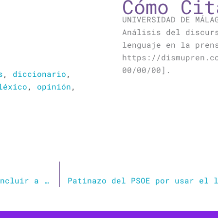
Cómo Cit
UNIVERSIDAD DE MÁLA
Análisis del discur
lenguaje en la pren
https://dismupren.c
00/00/00].
s
,
diccionario
,
léxico
,
opinión
,
El uso de X, @ o ‘e’, como una manera de incluir a todos los géneros: Por qué es importante respetar el lenguaje inclusivo