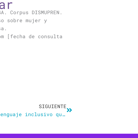
ar
GA. Corpus DISMUPREN.
so sobre mujer y
sa.
om [fecha de consulta
Siguiente
SIGUIENTE
Patinazo del PSOE por usar el lenguaje inclusivo que José Manuel Soto no perdona: «Literal»