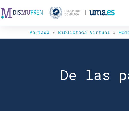
Ir
al
contenido
Portada
»
Biblioteca Virtual
»
Hem
De las p