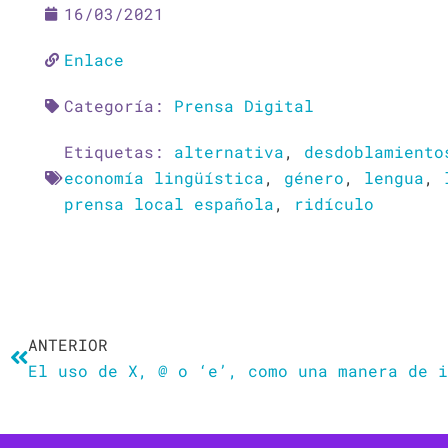
16/03/2021
Enlace
Categoría:
Prensa Digital
Etiquetas:
alternativa
,
desdoblamiento
economía lingüística
,
género
,
lengua
,
prensa local española
,
ridículo
Ant
ANTERIOR