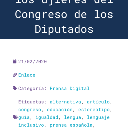
Congreso de los
Diputados
21/02/2020
Enlace
Categoría:
Prensa Digital
Etiquetas:
alternativa
,
artículo
,
congreso
,
educación
,
estereotipo
,
guía
,
igualdad
,
lengua
,
lenguaje
inclusivo
,
prensa española
,