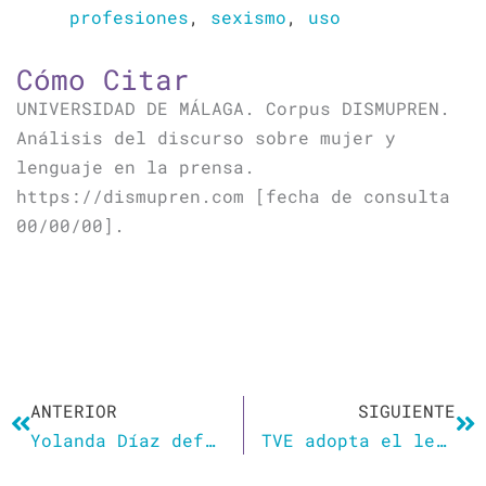
profesiones
,
sexismo
,
uso
Cómo Citar
UNIVERSIDAD DE MÁLAGA. Corpus DISMUPREN.
Análisis del discurso sobre mujer y
lenguaje en la prensa.
https://dismupren.com [fecha de consulta
00/00/00].
Ant
Si
ANTERIOR
SIGUIENTE
Yolanda Díaz defiende el uso del lenguaje ‘en femenino’: «Es mi obligación»
TVE adopta el lenguaje inclusivo podemita con un reportaje sobre las «pilotas de automovilismo»