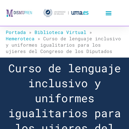
Ir
al
contenido
Portada
»
Biblioteca Virtual
»
Hemeroteca
»
Curso de lenguaje inclusivo
y uniformes igualitarios para los
ujieres del Congreso de los Diputados
Curso de lenguaje
inclusivo y
uniformes
igualitarios para
los ujieres del