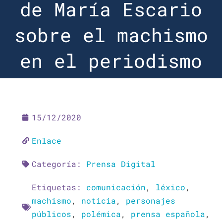
de María Escario
sobre el machismo
en el periodismo
15/12/2020
Enlace
Categoría:
Prensa Digital
Etiquetas:
comunicación
,
léxico
,
machismo
,
noticia
,
personajes
públicos
,
polémica
,
prensa española
,