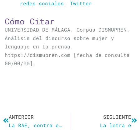
redes sociales
,
Twitter
Cómo Citar
UNIVERSIDAD DE MÁLAGA. Corpus DISMUPREN.
Análisis del discurso sobre mujer y
lenguaje en la prensa.
https://dismupren.com [fecha de consulta
00/00/00].
Ant
Si
ANTERIOR
SIGUIENTE
La RAE, contra el lenguaje inclusivo: la ‘e’ es «innecesaria» y «chicos» también las incluye a ellas
La letra e