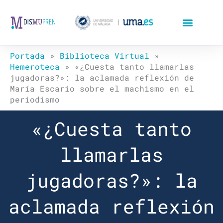
Ir
al
contenido
Portada
»
Biblioteca Virtual
»
Hemeroteca
»
«¿Cuesta tanto llamarlas
jugadoras?»: la aclamada reflexión de
María Escario sobre el machismo en el
periodismo
«¿Cuesta tanto
llamarlas
jugadoras?»: la
aclamada reflexión