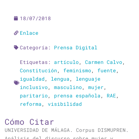
18/07/2018
Enlace
Categoría:
Prensa Digital
Etiquetas:
artículo
,
Carmen Calvo
,
Constitución
,
feminismo
,
fuente
,
igualdad
,
lengua
,
lenguaje
inclusivo
,
masculino
,
mujer
,
paritario
,
prensa española
,
RAE
,
reforma
,
visibilidad
Cómo Citar
UNIVERSIDAD DE MÁLAGA. Corpus DISMUPREN.
Análisis del discurso sobre mujer y